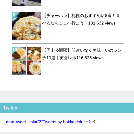
【チャーハン】札幌のおすすめ店8選！食
べるならここへ行こう！
131,632 views
【円山公園駅】間違いなく美味しいのラン
チ10選｜実食レポ
116,825 views
Twitter
data-tweet-limit=”2″Tweets by hokkaidolucci1