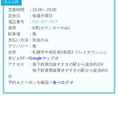
天ぷら松
営業時間 ：15:00～23:00
定休日 ：毎週月曜日
電話番号 ：
011-207-7017
座席 ：8席(カウンターのみ)
駐車場 ：無
支払い方法：現金のみ
デリバリー：無
住所 ：札幌市中央区南3条西3 プレイタウンふじ
井ビル5F⇒
Googleマップ
アクセス ：地下鉄南北線すすきの駅から徒歩約2分
地下鉄東豊線豊水すすきの駅から徒歩約5
分
予約＆クーポンを確認⇒
食べログ