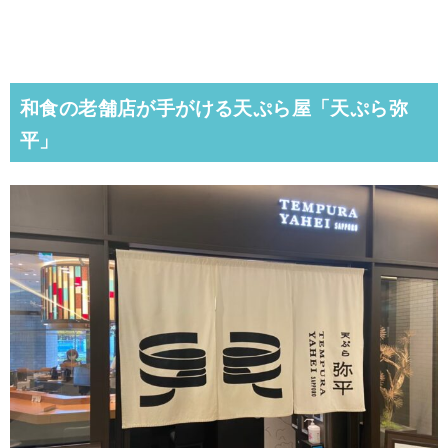
和食の老舗店が手がける天ぷら屋「天ぷら弥
平」