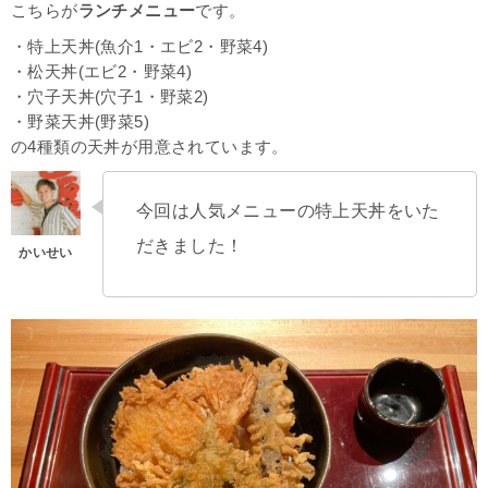
こちらが
ランチメニュー
です。
・特上天丼(魚介1・エビ2・野菜4)
・松天丼(エビ2・野菜4)
・穴子天丼(穴子1・野菜2)
・野菜天丼(野菜5)
の4種類の天丼が用意されています。
今回は人気メニューの特上天丼をいた
だきました！