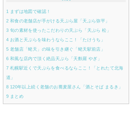
1
まずは地図で確認！
2
和食の老舗店が手がける天ぷら屋「天ぷら弥平」
3
旬の素材を使ったこだわりの天ぷら「天ぷら 松」
4
お酒と天ぷらを味わうならここ！「たけうち」
5
老舗店「蛯天」の味を引き継ぐ「蛯天駅前店」
6
和風な店内で頂く絶品天ぷら「天麩羅 やぎ」
7
札幌駅近くで天ぷらを食べるならここ！「とれたて北海
道」
8
120年以上続く老舗のお蕎麦屋さん「酒とそば まるき」
9
まとめ