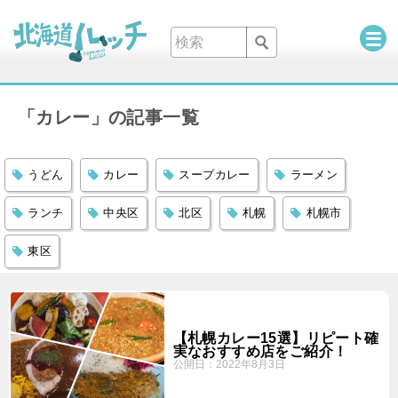
「カレー」の記事一覧
うどん
カレー
スープカレー
ラーメン
ランチ
中央区
北区
札幌
札幌市
東区
【札幌カレー15選】リピート確
実なおすすめ店をご紹介！
公開日：
2022年8月3日