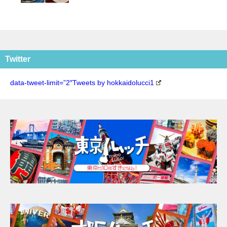
Twitter
data-tweet-limit=”2″Tweets by hokkaidolucci1