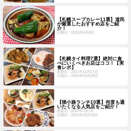
【札幌スープカレー11選】道民
が厳選したおすすめ店をご紹
介！
公開日：
2022年4月8日
【札幌タイ料理7選】絶対に食
べにいくべきお店はココ！【実
食レポ】
更新日：
2021年12月17日
公開日：
2021年10月28日
【狸小路ランチ10選】何度も通
いたくなる人気店をご紹介！
更新日：
2022年3月7日
公開日：
2021年10月18日