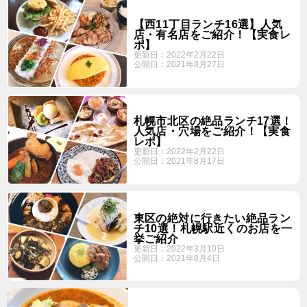
【西11丁目ランチ16選】人気
店・有名店をご紹介！【実食レ
ポ】
更新日：
2022年2月22日
公開日：
2021年8月27日
札幌市北区の絶品ランチ17選！
人気店・穴場をご紹介！【実食
レポ】
更新日：
2022年2月22日
公開日：
2021年8月17日
東区の絶対に行きたい絶品ラン
チ10選！札幌駅近くのお店を一
挙ご紹介
更新日：
2022年3月10日
公開日：
2021年8月4日